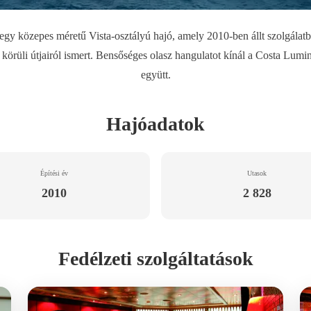
egy közepes méretű Vista-osztályú hajó, amely 2010-ben állt szolgálatb
ág körüli útjairól ismert. Bensőséges olasz hangulatot kínál a Costa Lumi
együtt.
Hajóadatok
Építési év
Utasok
2010
2 828
Fedélzeti szolgáltatások