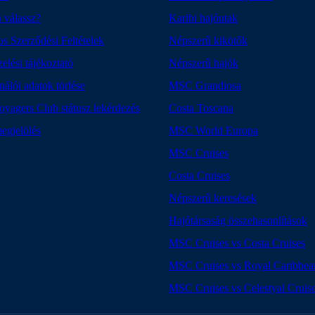
 válassz?
Karibi hajóutak
os Szerződési Feltételek
Népszerű kikötők
elési tájékoztató
Népszerű hajók
nálói adatok törlése
MSC Grandiosa
agers Club státusz lekérdezés
Costa Toscana
egjelölés
MSC World Europa
MSC Cruises
Costa Cruises
Népszerű keresések
Hajótársaság összehasonlítások
MSC Cruises vs Costa Cruises
MSC Cruises vs Royal Caribbea
MSC Cruises vs Celestyal Cruis