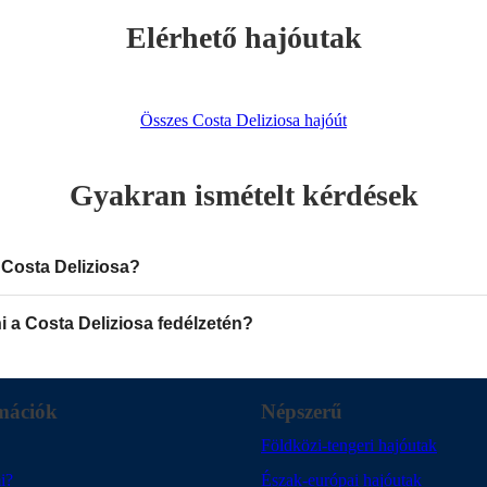
Elérhető hajóutak
Összes Costa Deliziosa hajóút
Gyakran ismételt kérdések
a Costa Deliziosa?
ni a Costa Deliziosa fedélzetén?
mációk
Népszerű
Földközi-tengeri hajóutak
i?
Észak-európai hajóutak