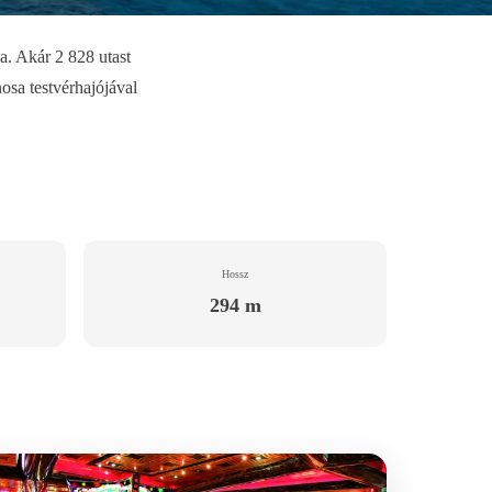
a. Akár 2 828 utast
nosa testvérhajójával
Hossz
294 m