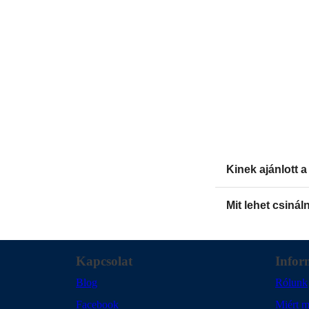
Kinek ajánlott 
Mit lehet csinál
Kapcsolat
Infor
Blog
Rólunk
Facebook
Miért m