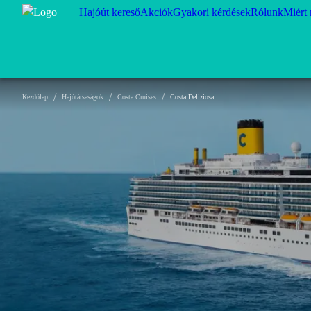
Hajóút kereső
Akciók
Gyakori kérdések
Rólunk
Miért
/
/
/
Kezdőlap
Hajótársaságok
Costa Cruises
Costa Deliziosa