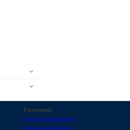
Partnereink
GetYourGuide kirándulások
Európai Utazási Biztosító