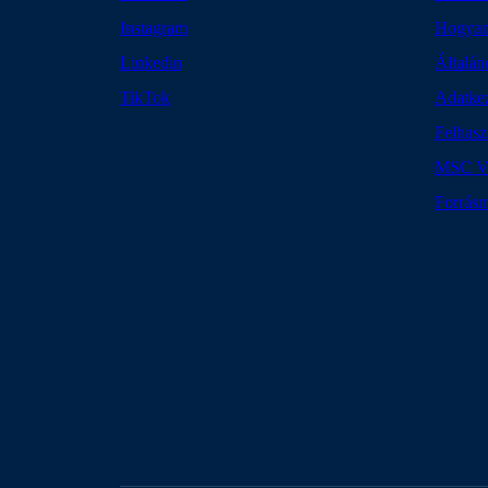
Instagram
Hogyan
Linkedin
Általán
TikTok
Adatkez
Felhasz
MSC Voy
Forrásm