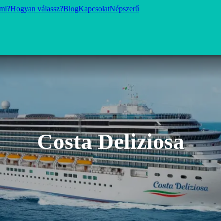
 mi?
Hogyan válassz?
Blog
Kapcsolat
Népszerű
Costa Deliziosa