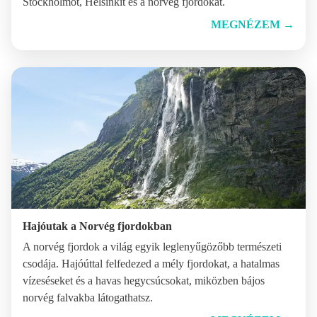
Stockholmot, Helsinkit és a norvég fjordokat.
MEGNÉZEM
→
Hajóutak a Norvég fjordokban
A norvég fjordok a világ egyik leglenyűgözőbb természeti
csodája. Hajóúttal felfedezed a mély fjordokat, a hatalmas
vízeséseket és a havas hegycsúcsokat, miközben bájos
norvég falvakba látogathatsz.