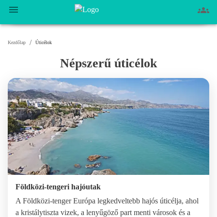
/
Kezdőlap
Úticélok
Népszerű úticélok
Földközi-tengeri hajóutak
A Földközi-tenger Európa legkedveltebb hajós úticélja, ahol
a kristálytiszta vizek, a lenyűgöző part menti városok és a