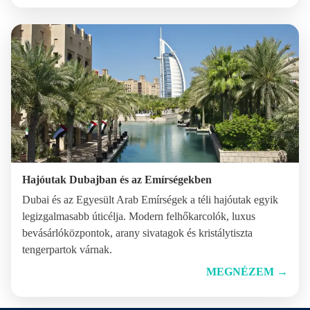
Hajóutak Dubajban és az Emírségekben
Dubai és az Egyesült Arab Emírségek a téli hajóutak egyik
legizgalmasabb úticélja. Modern felhőkarcolók, luxus
bevásárlóközpontok, arany sivatagok és kristálytiszta
tengerpartok várnak.
MEGNÉZEM
→