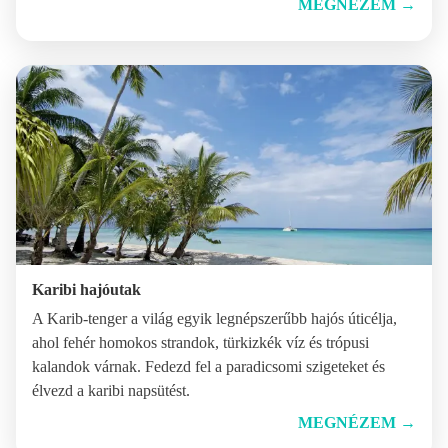
MEGNÉZEM
→
Karibi hajóutak
A Karib-tenger a világ egyik legnépszerűbb hajós úticélja,
ahol fehér homokos strandok, türkizkék víz és trópusi
kalandok várnak. Fedezd fel a paradicsomi szigeteket és
élvezd a karibi napsütést.
MEGNÉZEM
→