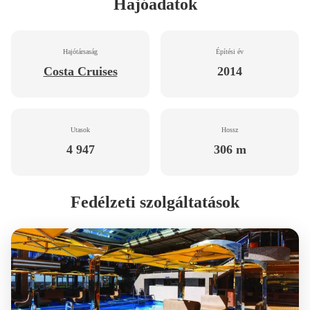
Hajóadatok
Hajótársaság
Építési év
Costa Cruises
2014
Utasok
Hossz
4 947
306 m
Fedélzeti szolgáltatások