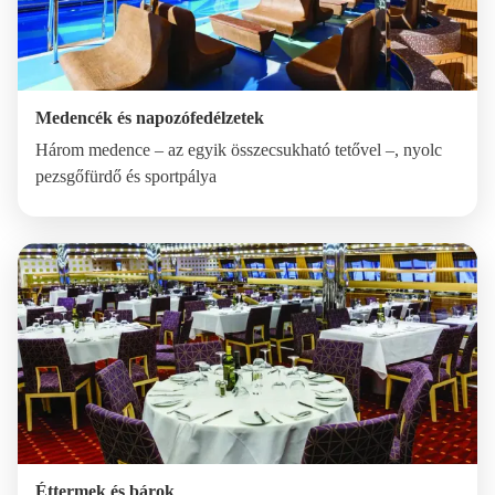
Medencék és napozófedélzetek
Három medence – az egyik összecsukható tetővel –, nyolc
pezsgőfürdő és sportpálya
Éttermek és bárok