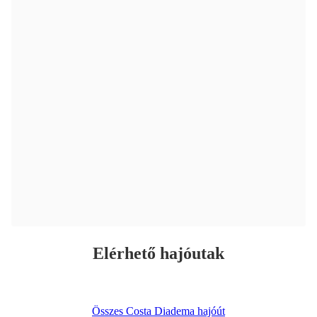
Elérhető hajóutak
Összes Costa Diadema hajóút