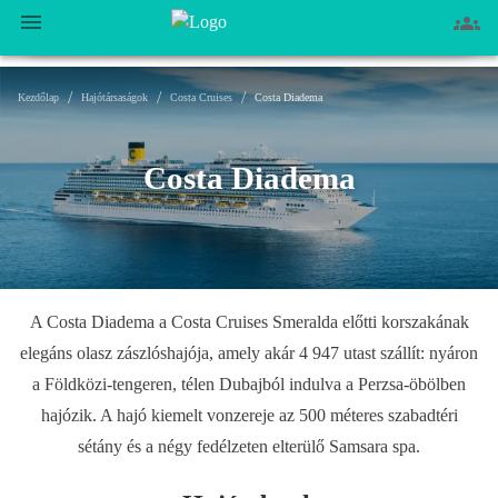
/
/
/
Kezdőlap
Hajótársaságok
Costa Cruises
Costa Diadema
Costa Diadema
A Costa Diadema a Costa Cruises Smeralda előtti korszakának
elegáns olasz zászlóshajója, amely akár 4 947 utast szállít: nyáron
a Földközi-tengeren, télen Dubajból indulva a Perzsa-öbölben
hajózik. A hajó kiemelt vonzereje az 500 méteres szabadtéri
sétány és a négy fedélzeten elterülő Samsara spa.