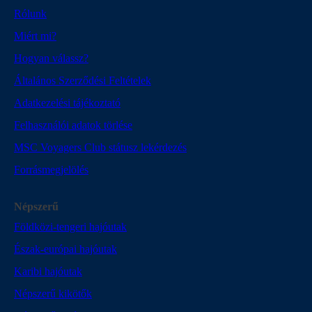
Rólunk
Miért mi?
Hogyan válassz?
Általános Szerződési Feltételek
Adatkezelési tájékoztató
Felhasználói adatok törlése
MSC Voyagers Club státusz lekérdezés
Forrásmegjelölés
Népszerű
Földközi-tengeri hajóutak
Észak-európai hajóutak
Karibi hajóutak
Népszerű kikötők