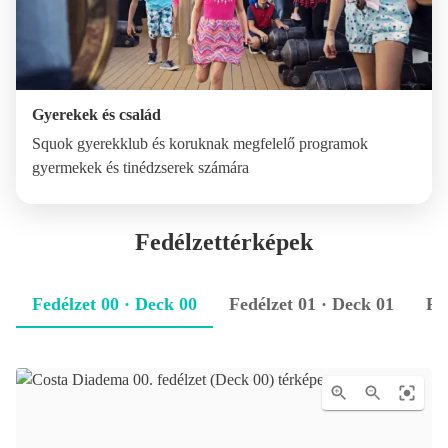
Gyerekek és család
Squok gyerekklub és koruknak megfelelő programok
gyermekek és tinédzserek számára
Fedélzettérképek
Fedélzet 00 · Deck 00
Fedélzet 01 · Deck 01
Fe