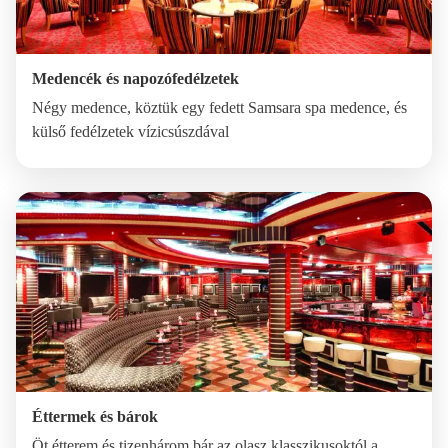
Medencék és napozófedélzetek
Négy medence, köztük egy fedett Samsara spa medence, és
külső fedélzetek vízicsúszdával
Éttermek és bárok
Öt étterem és tizenhárom bár az olasz klasszikusoktól a