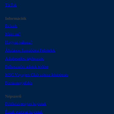
TikTok
Információk
Rólunk
Miért mi?
Hogyan válassz?
Általános Szerződési Feltételek
Adatkezelési tájékoztató
Felhasználói adatok törlése
MSC Voyagers Club státusz lekérdezés
Forrásmegjelölés
Népszerű
Földközi-tengeri hajóutak
Észak-európai hajóutak