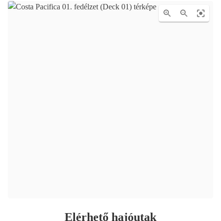
Elérhető hajóutak