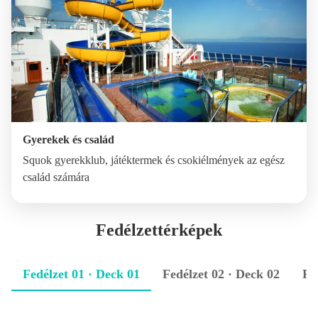
Gyerekek és család
Squok gyerekklub, játéktermek és csokiélmények az egész
család számára
Fedélzettérképek
Fedélzet 01 · Deck 01
Fedélzet 02 · Deck 02
Fe