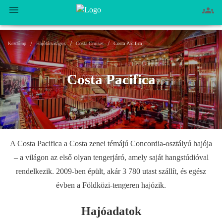
/
/
/
Kezdőlap
Hajótársaságok
Costa Cruises
Costa Pacifica
Costa Pacifica
A Costa Pacifica a Costa zenei témájú Concordia-osztályú hajója
– a világon az első olyan tengerjáró, amely saját hangstúdióval
rendelkezik. 2009-ben épült, akár 3 780 utast szállít, és egész
évben a Földközi-tengeren hajózik.
Hajóadatok