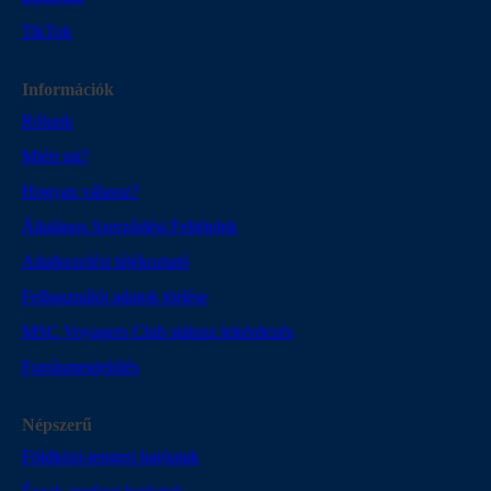
TikTok
Információk
Rólunk
Miért mi?
Hogyan válassz?
Általános Szerződési Feltételek
Adatkezelési tájékoztató
Felhasználói adatok törlése
MSC Voyagers Club státusz lekérdezés
Forrásmegjelölés
Népszerű
Földközi-tengeri hajóutak