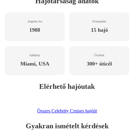
Hajótársaság adatok
Alapítás éve
Flottaméret
1988
15 hajó
Székhely
Úticélok
Miami, USA
300+ úticél
Elérhető hajóutak
Összes Celebrity Cruises hajóút
Gyakran ismételt kérdések