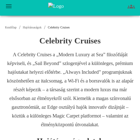
/
/
Kezdőlap
Hajótársaságok
Celebrity Cruises
Celebrity Cruises
A Celebrity Cruises a „Modern Luxury at Sea” filozófiáját
képviseli, és „Sail Beyond” szlogenjével a különleges, prémium
hajóutakat helyezi előtérbe. „Always Included” programjuknak
köszönhetően az italcsomag, a Wi-Fi és a borravalók is az alapár
részét képezik – a társaság szerint a modern luxus ma már
elsősorban az élményekről szól. Kiemelik a magas színvonalú
gasztronómiát, az Edge osztályú hajók innovatív dizájnját –
köztük a különleges Magic Carpet platformot – valamint az
élményközpontú útvonalakat.